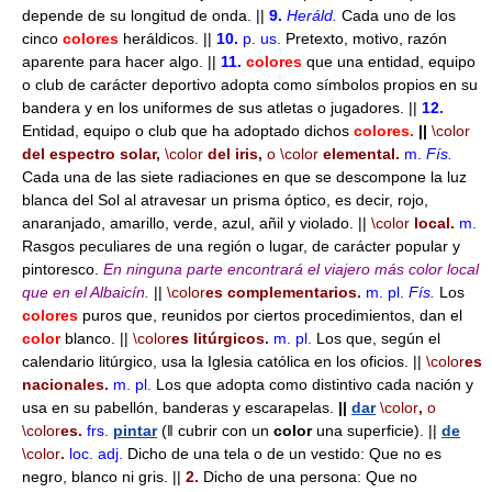
depende de su longitud de onda. ||
9.
Heráld.
Cada uno de los
cinco
colores
heráldicos. ||
10.
p. us.
Pretexto, motivo, razón
aparente para hacer algo. ||
11.
colores
que una entidad, equipo
o club de carácter deportivo adopta como símbolos propios en su
bandera y en los uniformes de sus atletas o jugadores. ||
12.
Entidad, equipo o club que ha adoptado dichos
colores.
||
\color
del espectro solar,
\color
del iris,
o
\color
elemental.
m.
Fís.
Cada una de las siete radiaciones en que se descompone la luz
blanca del Sol al atravesar un prisma óptico, es decir, rojo,
anaranjado, amarillo, verde, azul, añil y violado. ||
\color
local.
m.
Rasgos peculiares de una región o lugar, de carácter popular y
pintoresco.
En ninguna parte encontrará el viajero más color local
que en el Albaicín.
||
\color
es complementarios.
m.
pl.
Fís.
Los
colores
puros que, reunidos por ciertos procedimientos, dan el
color
blanco. ||
\color
es litúrgicos.
m.
pl.
Los que, según el
calendario litúrgico, usa la Iglesia católica en los oficios. ||
\color
es
nacionales.
m.
pl.
Los que adopta como distintivo cada nación y
usa en su pabellón, banderas y escarapelas.
||
dar
\color
,
o
\color
es.
frs.
pintar
(ǁ cubrir con un
color
una superficie). ||
de
\color
.
loc. adj.
Dicho de una tela o de un vestido: Que no es
negro, blanco ni gris. ||
2.
Dicho de una persona: Que no