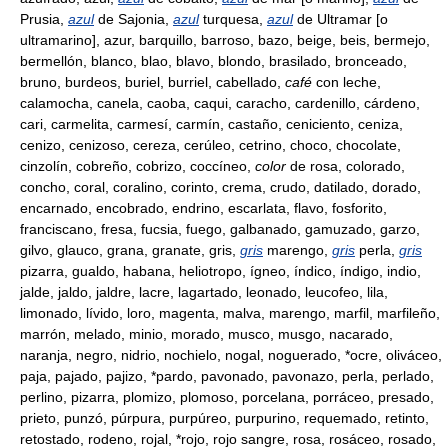
Prusia,
azul
de Sajonia,
azul
turquesa,
azul
de Ultramar [o
ultramarino], azur, barquillo, barroso, bazo, beige, beis, bermejo,
bermellón, blanco, blao, blavo, blondo, brasilado, bronceado,
bruno, burdeos, buriel, burriel, cabellado,
café
con leche,
calamocha, canela, caoba, caqui, caracho, cardenillo, cárdeno,
cari, carmelita, carmesí, carmín, castaño, ceniciento, ceniza,
cenizo, cenizoso, cereza, cerúleo, cetrino, choco, chocolate,
cinzolín, cobreño, cobrizo, coccíneo,
color
de rosa, colorado,
concho, coral, coralino, corinto, crema, crudo, datilado, dorado,
encarnado, encobrado, endrino, escarlata, flavo, fosforito,
franciscano, fresa, fucsia, fuego, galbanado, gamuzado, garzo,
gilvo, glauco, grana, granate, gris,
gris
marengo,
gris
perla,
gris
pizarra, gualdo, habana, heliotropo, ígneo, índico, índigo, indio,
jalde, jaldo, jaldre, lacre, lagartado, leonado, leucofeo, lila,
limonado, lívido, loro, magenta, malva, marengo, marfil, marfileño,
marrón, melado, minio, morado, musco, musgo, nacarado,
naranja, negro, nidrio, nochielo, nogal, noguerado, *ocre, oliváceo,
paja, pajado, pajizo, *pardo, pavonado, pavonazo, perla, perlado,
perlino, pizarra, plomizo, plomoso, porcelana, porráceo, presado,
prieto, punzó, púrpura, purpúreo, purpurino, requemado, retinto,
retostado, rodeno, rojal, *rojo, rojo sangre, rosa, rosáceo, rosado,