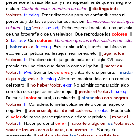
pertenece a la raza blanca, y más especialmente que es negra o
mulata.
Gente de color.
Hombres de color.
||
distinguir de
\color
es.
fr.
coloq.
Tener discreción para no confundir cosas ni
personas y darles su peculiar estimación.
La violencia no distingue
colores.
||
en
\color
.
loc. adj.
Dicho especialmente de una película,
de una fotografía o de un televisor: Que reproduce los
colores
. ||
2.
loc. adv.
Con
colores.
Garantizó que las fotos saldrían en color.
||
haber
\color
.
fr.
coloq.
Existir animación, interés, satisfacción,
etc., en competiciones, festejos, reuniones, etc. ||
jugar a los
\color
es.
fr.
Practicar cierto juego de sala en el siglo XVII cuyo
premio era una cinta que daba la dama al galán. ||
meter en
\color
.
fr.
Pint.
Sentar los
colores
y tintas de una pintura. ||
mudar
alguien
de
\color
.
fr.
coloq.
Alterarse, mostrándolo en un cambio
del rostro. ||
no haber
\color
.
expr.
No admitir comparación algo
con otra cosa que es mucho mejor.
||
perder el
\color
.
fr.
coloq.
Decaer el
color
natural, o deslucirlo. ||
pintar
algo
con negros
\color
es.
fr.
Considerarlo melancólicamente o con un aspecto
negativo. ||
ponerse
alguien
de mil
\color
es.
fr.
coloq.
Mudársele
el
color
del rostro por vergüenza o cólera reprimida. ||
robar el
\color
.
fr.
Hacer perder el
color.
||
sacarle
a alguien
los
\color
es,
o
sacarle los
\color
es a la cara,
o
al rostro.
frs.
Sonrojarle,