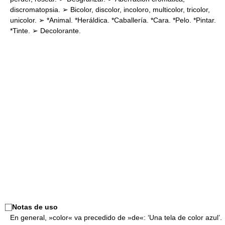
discromatopsia. ➢ Bicolor, discolor, incoloro, multicolor, tricolor,
unicolor. ➢ *Animal. *Heráldica. *Caballería. *Cara. *Pelo. *Pintar.
*Tinte. ➢ Decolorante.
⃞
Notas de uso
En general, »color« va precedido de »de«: ‘Una tela de color azul’.