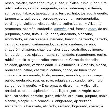
roseo, rosicler, rosmarino, royo, rúbeo, rubiales, rubio, rubor, rufo,
rútilo, salmón, sangre, sangriento, sepia, sobermejo, solferino,
sonrosado, tabaco, tapetado, teja, terroso, tinto, tostado, trigueño,
turquesa, turquí, verde, verdegay, verdemar, verdemontaña,
verdinegro, violáceo, violado, violeta, zafiro, zarco. ➢ Alizarina,
atramento, azarcón, cardenillo,
esmalte
azul, frescor,
morel
de sal,
purpurina, siena, tinta. ➢ Aguanés, albardado, albazano,
alcoholado,
azúcar
y canela, barceno, barcino, berrendo, calzado,
cambujo, canelo, cañamonado, capirote, cárdeno, cereño,
chaperón, chapirón, chapirote, chorreado, cuatralbo, culinegro,
lombardo, meco, ojalado, ratino, remendado, resumbruno, rosillo,
rubicán, rucio, sirgo, tozalbo, tresalbo. ➢ Carne de doncella,
celedón, grancé, verdeceledón. ➢ Columbino. ➢ Amarillo, blanco,
bronceado, catire, catirrucio, cetrino, choco, de buen
color
,
coloradote, encarnado, lívido, moreno, morocho, mulato, negro,
pálido, quebrado, rosicler, royo, rubiales, rubicundo, rubio, rufo,
sanguíneo, trigueño. ➢ Discromasia, discromía. ➢ Alconcilla,
arrebol, colorete, esplendor, maquillaje, rojete. ➢ Argén, azur,
blao, carnación, esmalte, gules, mixtión, oro, plata, púrpura, sable,
sinoble, sinople. ➢ *Tornasol. ➢ Abigarrado, ajedrezado,
alagartado, albarazado, atigrado, azotado, bigarrado, charro, a