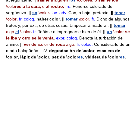
avergonzarle. ||
salirle
a alguien
los
\color
es,
o
salirle los
\color
es a la cara,
o
al rostro.
frs.
Ponerse colorado de
vergüenza. ||
so
\color
.
loc. adv.
Con, o bajo, pretexto.
||
tener
\color
.
fr.
coloq.
haber color.
||
tomar
\color
.
fr.
Dicho de algunos
frutos y, por ext., de otras cosas: Empezar a madurar. ||
tomar
algo
el
\color
.
fr.
Teñirse o impregnarse bien de él. ||
un
\color
se
le iba y otro se le venía.
expr.
coloq.
Denota la turbación de
ánimo.
||
ver de
\color
de rosa
algo.
fr.
coloq.
Considerarlo de un
modo halagüeño. □ V.
degradación de
\color
,
escalera de
\color
,
lápiz de
\color
,
pez de
\color
es
,
vidriera de
\color
es
.