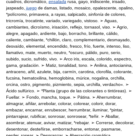
cuadros, dicromático,
ensalada
rusa, gayo, iridiscente, irisado,
jaspeado,
juego
de damas, listado, mosaico, opalescente, opalino,
*polícromo, primavera, a rayas, salpicado,
sinfonía
de colores,
tricromía, trocatinte, variado, variegado, vistoso. ➢ Aguas,
cambiantes, dicroísmo, irisación, reflejo, tornasol, viso. ➢ Agrio,
alegre, apagado, ardiente, bajo, borracho, brillante, cálido,
caliente, cambiante, *chillón, claro, complementario, desmayado,
desvaído, elemental, encendido, fresco, frío, fuerte, intenso, liso,
llamativo, mate, muerto, neutro, *oscuro, pálido, puro, serio,
subido, sucio, sufrido, vivo. ➢ Arco iris, escala, colorido, espectro,
gama, gradación. ➢ Matiz, tonalidad, tono. ➢ Anilina, antocianina,
antraceno, añil, azulete, bija, carmín, carotina, clorofila, colorante,
fucsina, hematoxilina, hemoglobina, múrice, nogalina, orchilla,
orcina, ostro, pigmento, pizmiento, sepia, urchilla, verdacho«. ➢
Ácido sulfúrico. ➢ *Planta (grupo de las colorantes o tintóreas). ➢
Fuellar. ➢ Fondo, mancha, toque. ➢ Pátina. ➢ Aherrumbrar,
almagrar, añilar, arrebolar, colorar, colorear, colorir, dorar,
embazar, encarnar, enrubescer, herrumbrar, iluminar, *pintar,
pintarrajear, rubificar, sonrosar, sonrosear, *teñir. ➢ Aballar,
asombrar, atenuar, avivar, matizar, *rebajar. ➢ Correrse, decolorar,
desentonar, desteñirse, emborracharse, entonar, pasmarse,
perder, rosear. ➢ Desgranzar. ➢ Aberración cromática,