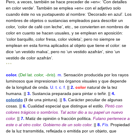
Pero, a veces, también se hace preceder de »en«: ‘Con detalles
en color verde’. También se emplea »en« con el adjetivo solo
cuando éste no va yuxtapuesto al nombre: ‘Decorado en azul’. Los
nombres de objetos o sustancias empleados para describir un
color, ‘color de café con leche’, etc., se convierten en nombres de
color en cuanto se hacen usuales, y se emplean en aposición:
‘color barquillo, color fresa, color violeta’; pero no siempre se
emplean en esta forma aplicados al objeto que tiene el color: se
dice ‘un vestido malva’, pero no ‘un vestido azafrán’, sino ‘un
vestido de color azafrán’.
* * *
color
.
(Del lat.
color, -ōris
).
m.
Sensación producida por los rayos
luminosos que impresionan los órganos visuales y que depende
de la longitud de onda.
U. t. c. f.
||
2.
color
natural de la tez
humana. ||
3.
Sustancia preparada para pintar o teñir. ||
4.
colorido
(ǁ de una pintura). ||
5.
Carácter peculiar de algunas
cosas. ||
6.
Cualidad especial que distingue el estilo.
Pintó con
colores trágicos o sombríos.
Tal actor dio a su papel un nuevo
color.
||
7.
Matiz de opinión o fracción política.
Fulano pertenece a
este o al otro color.
Gobierno de un solo color.
||
8.
Fís.
Propiedad
de la luz transmitida, reflejada o emitida por un objeto, que