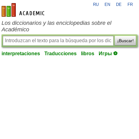
RU
EN
DE
FR
es-academic.com
Los diccionarios y las enciclopedias sobre el
Académico
¡Buscar!
interpretaciones
Traducciones
libros
Игры ⚽