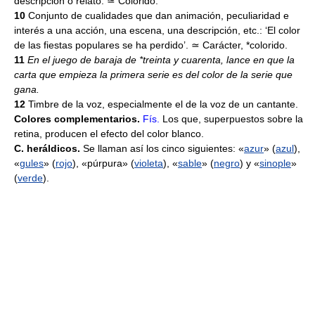
descripción o relato. ≃ Colorido.
10
Conjunto de cualidades que dan animación, peculiaridad e
interés a una acción, una escena, una descripción, etc.: ‘El color
de las fiestas populares se ha perdido’. ≃ Carácter, *colorido.
11
En el juego de baraja de *treinta y cuarenta, lance en que la
carta que empieza la primera serie es del color de la serie que
gana.
12
Timbre de la voz, especialmente el de la voz de un cantante.
Colores complementarios.
Fís.
Los que, superpuestos sobre la
retina, producen el efecto del color blanco.
C. heráldicos.
Se llaman así los cinco siguientes: «
azur
» (
azul
),
«
gules
» (
rojo
), «púrpura» (
violeta
), «
sable
» (
negro
) y «
sinople
»
(
verde
).