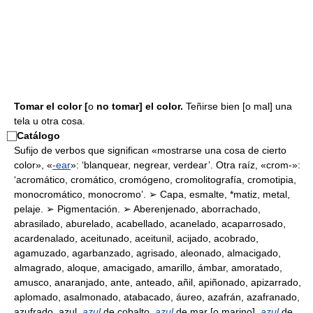
Tomar el color [
o
no tomar] el color.
Teñirse bien [o mal] una
tela u otra cosa.
⃞
Catálogo
Sufijo de verbos que significan «mostrarse una cosa de cierto
color», «
-ear
»: ‘blanquear, negrear, verdear’. Otra raíz, «crom-»:
‘acromático, cromático, cromógeno, cromolitografía, cromotipia,
monocromático, monocromo’. ➢ Capa, esmalte, *matiz, metal,
pelaje. ➢ Pigmentación. ➢ Aberenjenado, aborrachado,
abrasilado, aburelado, acabellado, acanelado, acaparrosado,
acardenalado, aceitunado, aceitunil, acijado, acobrado,
agamuzado, agarbanzado, agrisado, aleonado, almacigado,
almagrado, aloque, amacigado, amarillo, ámbar, amoratado,
amusco, anaranjado, ante, anteado, añil, apiñonado, apizarrado,
aplomado, asalmonado, atabacado, áureo, azafrán, azafranado,
azufrado, azul,
azul
de cobalto,
azul
de mar [o marino],
azul
de